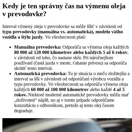
Kedy je ten správny čas na výmenu oleja
v prevodovke?
Interval výmeny oleja v prevodovke sa môže líšiť v závislosti od
typu prevodovky (manuálna vs. automatická), modelu vášho
vozidla a štýlu jazdy
. Vo všeobecnosti platí:
Manuálna prevodovka:
Odporúča sa výmena oleja každých
80 000 až 120 000 kilometrov alebo každých 5 až 6 rokov
,
v závislosti od toho, čo nastane skôr. Pri náročnejšom
používaní (častá jazda v meste, ťahanie prívesu) sa odporúča
skrátiť tento interval.
Automatická prevodovka:
Tu je situácia o niečo zložitejšia a
interval sa líši v závislosti od odporúčaní výrobcu vozidla a
typu prevodovky. Vo všeobecnosti sa odporúča výmena oleja
každých
60 000 až 100 000 kilometrov
alebo každé
4 až 5
rokov.
Niektoré moderné automatické prevodovky môžu mať
„doživotnú“ náplň, no aj v tomto prípade odporúčame
konzultáciu s odborníkom, pretože aj tento olej časom
degraduje.