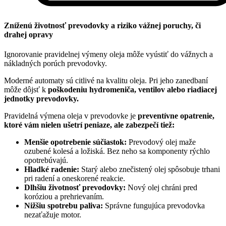
Zníženú životnosť prevodovky a riziko vážnej poruchy, či
drahej opravy
Ignorovanie pravidelnej výmeny oleja môže vyústiť do vážnych a
nákladných porúch prevodovky.
Moderné automaty sú citlivé na kvalitu oleja. Pri jeho zanedbaní
môže dôjsť k
poškodeniu hydromeniča, ventilov alebo riadiacej
jednotky prevodovky.
Pravidelná výmena oleja v prevodovke je
preventívne opatrenie,
ktoré vám nielen ušetrí peniaze, ale zabezpečí tiež:
Menšie opotrebenie súčiastok:
Prevodový olej maže
ozubené kolesá a ložiská. Bez neho sa komponenty rýchlo
opotrebúvajú.
Hladké radenie:
Starý alebo znečistený olej spôsobuje trhani
pri radení a oneskorené reakcie.
Dlhšiu životnosť prevodovky:
Nový olej chráni pred
koróziou a prehrievaním.
Nižšiu spotrebu paliva:
Správne fungujúca prevodovka
nezaťažuje motor.