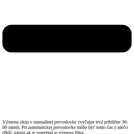
Výmena oleja v manuálnej prevodovke zvyčajne trvá približne 30-
60 minút. Pri automatickej prevodovke môže byť tento čas o niečo
dlhší, najmä ak je potrebná aj výmena filtra.