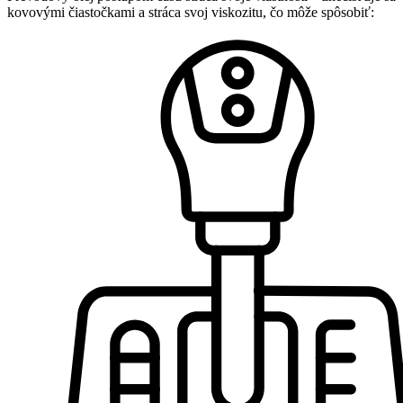
kovovými čiastočkami a stráca svoj viskozitu, čo môže spôsobiť: