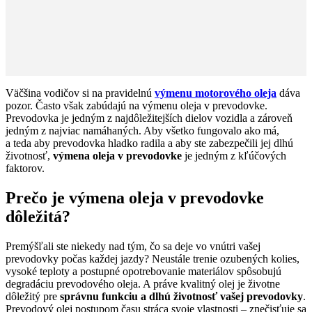
Väčšina vodičov si na pravidelnú
výmenu motorového oleja
dáva
pozor. Často však zabúdajú na výmenu oleja v prevodovke.
Prevodovka je jedným z najdôležitejších dielov vozidla a zároveň
jedným z najviac namáhaných. Aby všetko fungovalo ako má,
a teda aby prevodovka hladko radila a aby ste zabezpečili jej dlhú
životnosť,
výmena oleja v prevodovke
je jedným z kľúčových
faktorov.
Prečo je výmena oleja v prevodovke
dôležitá?
Premýšľali ste niekedy nad tým, čo sa deje vo vnútri vašej
prevodovky počas každej jazdy? Neustále trenie ozubených kolies,
vysoké teploty a postupné opotrebovanie materiálov spôsobujú
degradáciu prevodového oleja. A práve kvalitný olej je životne
dôležitý pre
správnu funkciu a dlhú životnosť vašej prevodovky
.
Prevodový olej postupom času stráca svoje vlastnosti – znečisťuje sa